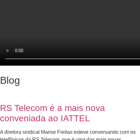
Blog
RS Telecom é a mais nova
conveniada ao IATTEL
A diretora sindical Marise Freitas esteve conversando com os
telefônicos da RS Telecom, que é uma das mais novas