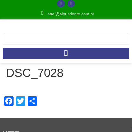
iattel@albusdente.com.br
DSC_7028
Facebook
Twitter
Share