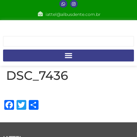
iattel@albusdente.com.br
DSC_7436
Facebook
Twitter
Share