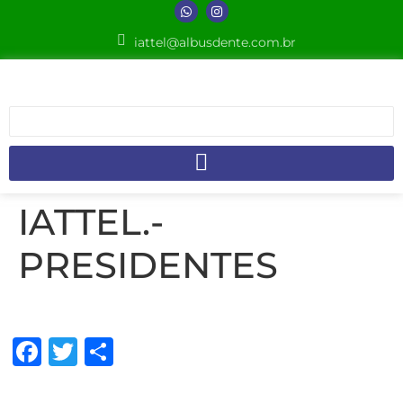
iattel@albusdente.com.br
IATTEL.-
PRESIDENTES
Facebook
Twitter
Share