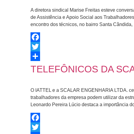
A diretora sindical Marise Freitas esteve conv
de Assistência e Apoio Social aos Trabalhadore
encontro dos técnicos, no bairro Santa Cândida,
Facebook
Twitter
Share
TELEFÔNICOS DA SCA
O IATTEL e a SCALAR ENGENHARIA LTDA. celebrar
trabalhadores da empresa podem utilizar da estrut
Leonardo Pereira Lúcio destaca a importância d
Facebook