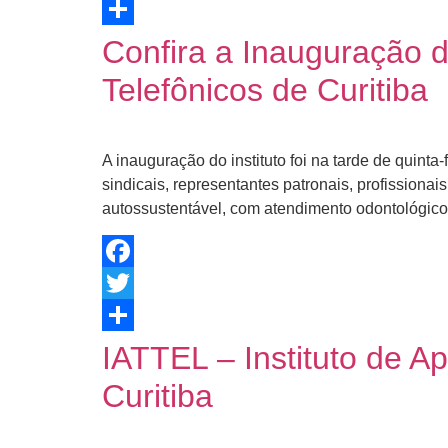
Twitter
Share
Confira a Inauguração d
Telefônicos de Curitiba
A inauguração do instituto foi na tarde de quinta
sindicais, representantes patronais, profissiona
autossustentável, com atendimento odontológico
Facebook
Twitter
Share
IATTEL – Instituto de A
Curitiba