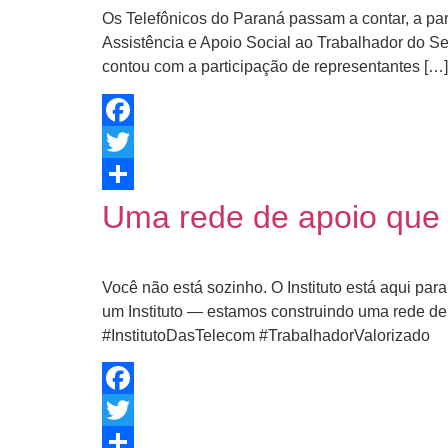
Os Telefônicos do Paraná passam a contar, a par
Assistência e Apoio Social ao Trabalhador do Set
contou com a participação de representantes […]
Facebook
Twitter
Share
Uma rede de apoio que
Você não está sozinho. O Instituto está aqui pa
um Instituto — estamos construindo uma rede d
#InstitutoDasTelecom #TrabalhadorValorizado
Facebook
Twitter